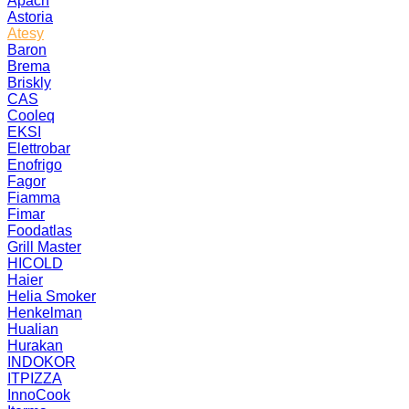
Apach
Astoria
Atesy
Baron
Brema
Briskly
CAS
Cooleq
EKSI
Elettrobar
Enofrigo
Fagor
Fiamma
Fimar
Foodatlas
Grill Master
HICOLD
Haier
Helia Smoker
Henkelman
Hualian
Hurakan
INDOKOR
ITPIZZA
InnoCook