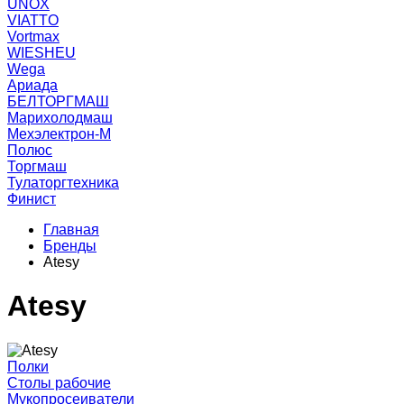
UNOX
VIATTO
Vortmax
WIESHEU
Wega
Ариада
БЕЛТОРГМАШ
Марихолодмаш
Мехэлектрон-М
Полюс
Торгмаш
Тулаторгтехника
Финист
Главная
Бренды
Atesy
Atesy
Полки
Столы рабочие
Мукопросеиватели