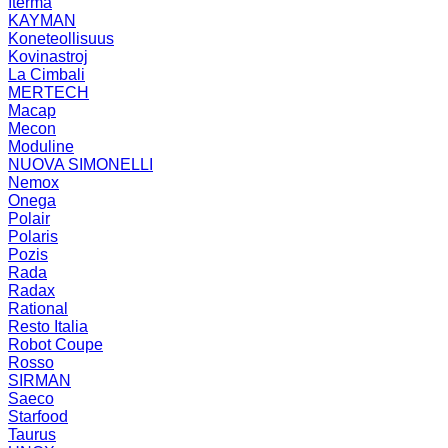
Iterma
KAYMAN
Koneteollisuus
Kovinastroj
La Cimbali
MERTECH
Macap
Mecon
Moduline
NUOVA SIMONELLI
Nemox
Onega
Polair
Polaris
Pozis
Rada
Radax
Rational
Resto Italia
Robot Coupe
Rosso
SIRMAN
Saeco
Starfood
Taurus