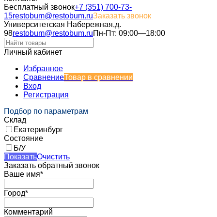
Бесплатный звонок
+7 (351) 700-73-
15
restobum@restobum.ru
Заказать звонок
Университетская Набережная,д.
98
restobum@restobum.ru
Пн-Пт: 09:00—18:00
Личный кабинет
Избранное
Сравнение
Товар в сравнении
Вход
Регистрация
Подбор по параметрам
Склад
Екатеринбург
Состояние
Б/У
Показать
Очистить
Заказать обратный звонок
Ваше имя*
Город*
Комментарий