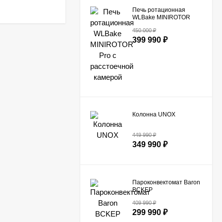
Печь ротационная
WLBake MINIROTOR
Pro с расстоечной
450 000
₽
камерой
399 990
₽
Колонна UNOX
449 990
₽
349 990
₽
Пароконвектомат Baron
BCKEP
10B с подставкой
409 990
₽
299 990
₽