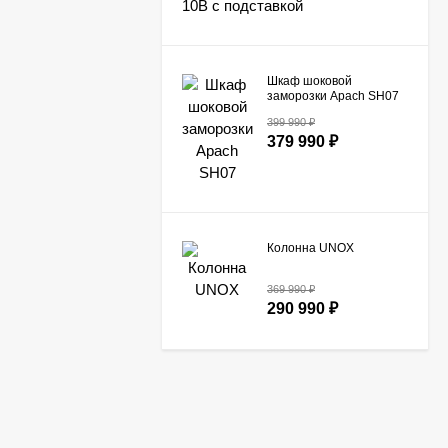
Шкаф шоковой
заморозки Apach SH07
399 990
₽
379 990
₽
Колонна UNOX
369 990
₽
290 990
₽