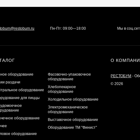
stobum@restobum.ru
Пн-Пт: 09:00—18:00
Мы в соц.се
ТАЛОГ
О КОМПАН
ное оборудование
Фасовочно-упаковочное
РЕСТОБУМ
- Об
оборудование
ии раздачи
© 2026
Хлебопекарное
тральное оборудование
оборудование
рудование для пиццы
Холодильное оборудование
удомоечное
Электромеханическое
рудование
оборудование
чечное оборудование
Выставочное оборудование
очее
Оборудование ТМ "Финист"
ловое оборудование