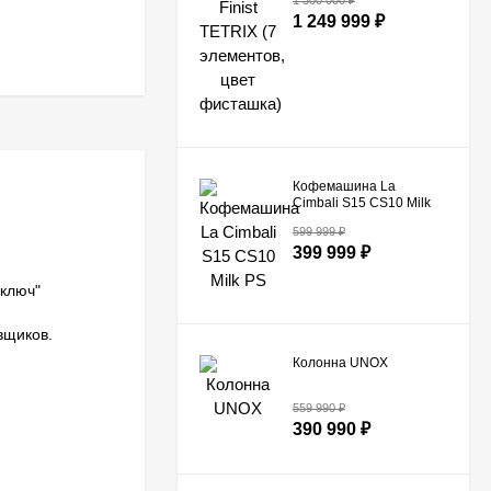
1 300 000
₽
1 249 999
₽
Кофемашина La
Cimbali S15 CS10 Milk
PS​
599 999
₽
399 999
₽
ключ"
вщиков.
Колонна UNOX
559 990
₽
390 990
₽