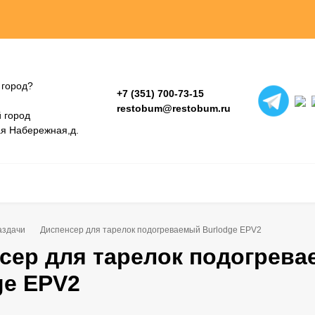
 город?
+7 (351) 700-73-15
restobum@restobum.ru
 город
ая Набережная,д.
аздачи
Диспенсер для тарелок подогреваемый Burlodge EPV2
сер для тарелок подогрев
ge EPV2