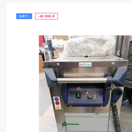
ХИТ!
-45 000
₽