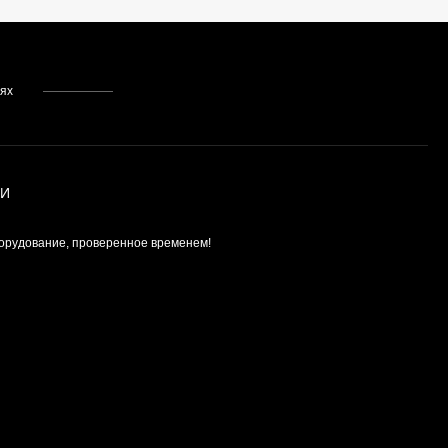
тях
ИИ
орудование, проверенное временем!