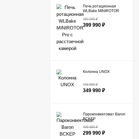
Печь ротационная
WLBake MINIROTOR
Pro с расстоечной
450 000
₽
камерой
399 990
₽
Колонна UNOX
449 990
₽
349 990
₽
Пароконвектомат Baron
BCKEP
10B с подставкой
409 990
₽
299 990
₽