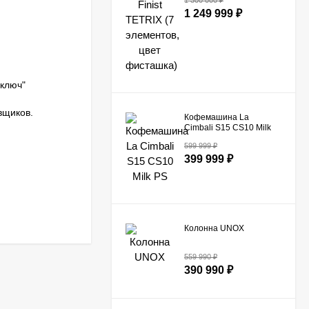
1 300 000
₽
1 249 999
₽
ключ"
вщиков.
Кофемашина La
Cimbali S15 CS10 Milk
PS​
599 999
₽
399 999
₽
Колонна UNOX
559 990
₽
390 990
₽