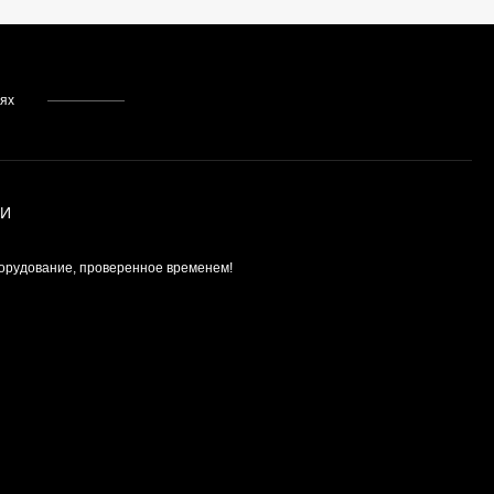
тях
ИИ
орудование, проверенное временем!