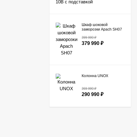
Шкаф шоковой
заморозки Apach SH07
399 990
₽
379 990
₽
Колонна UNOX
369 990
₽
290 990
₽