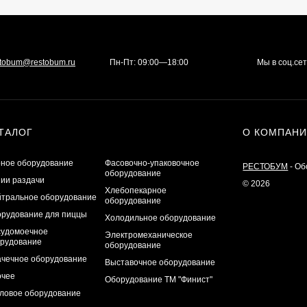
stobum@restobum.ru
Пн-Пт: 09:00—18:00
Мы в соц.се
ТАЛОГ
О КОМПАН
ное оборудование
Фасовочно-упаковочное
РЕСТОБУМ
- Об
оборудование
ии раздачи
© 2026
Хлебопекарное
тральное оборудование
оборудование
рудование для пиццы
Холодильное оборудование
удомоечное
Электромеханическое
рудование
оборудование
чечное оборудование
Выставочное оборудование
очее
Оборудование ТМ "Финист"
ловое оборудование