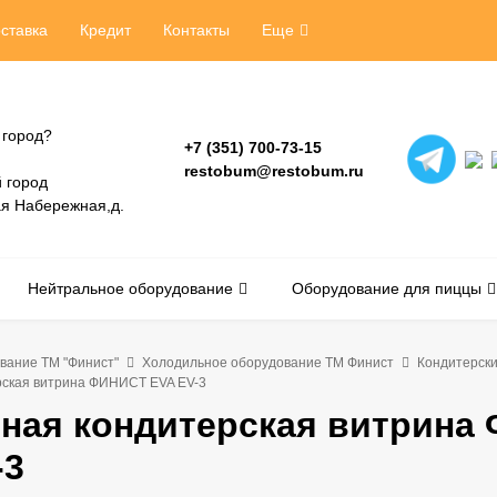
ставка
Кредит
Контакты
Еще
 город?
+7 (351) 700-73-15
restobum@restobum.ru
 город
ая Набережная,д.
Нейтральное оборудование
Оборудование для пиццы
вание ТМ "Финист"
Холодильное оборудование ТМ Финист
Кондитерск
рская витрина ФИНИСТ EVA EV-3
ная кондитерская витрина
-3