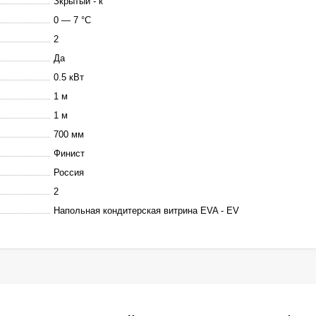
Зкрытый - к
0 — 7 °C
2
Да
0.5 кВт
1 м
1 м
700 мм
Финист
Россия
2
Напольная кондитерская витрина EVA - EV