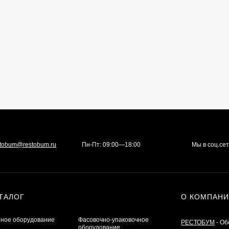
stobum@restobum.ru
Пн-Пт: 09:00—18:00
Мы в соц.се
ТАЛОГ
О КОМПАН
ное оборудование
Фасовочно-упаковочное
РЕСТОБУМ
- Об
оборудование