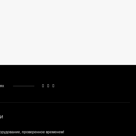
559 990
₽
390 990
₽
тях
ИИ
орудование, проверенное временем!