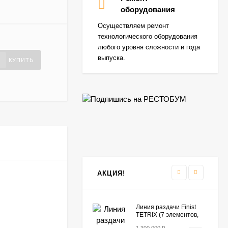
BCKEP
оборудования
10B с подставкой
409 990
₽
Осуществляем ремонт
299 990
₽
технологического оборудования
любого уровня сложности и года
выпуска.
КУПИТЬ
Шкаф шоковой
заморозки Apach SH07
399 990
₽
379 990
₽
Колонна UNOX
369 990
₽
290 990
₽
АКЦИЯ!
Линия раздачи Finist
TETRIX (7 элементов,
цвет фисташка)