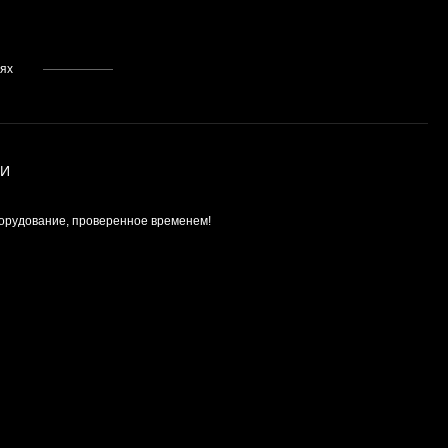
тях
ИИ
орудование, проверенное временем!