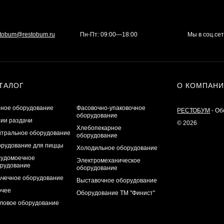
stobum@restobum.ru
Пн-Пт: 09:00—18:00
Мы в соц.се
ТАЛОГ
О КОМПАН
ное оборудование
Фасовочно-упаковочное
РЕСТОБУМ
- Об
оборудование
ии раздачи
© 2026
Хлебопекарное
тральное оборудование
оборудование
рудование для пиццы
Холодильное оборудование
удомоечное
Электромеханическое
рудование
оборудование
чечное оборудование
Выставочное оборудование
очее
Оборудование ТМ "Финист"
ловое оборудование