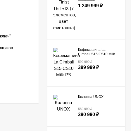
1 300 000
₽
1 249 999
₽
ключ"
вщиков.
Кофемашина La
Cimbali S15 CS10 Milk
PS​
599 999
₽
399 999
₽
Колонна UNOX
559 990
₽
390 990
₽