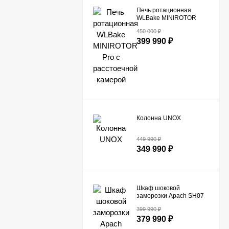
Печь ротационная
WLBake MINIROTOR
Pro с расстоечной
450 000
₽
камерой
399 990
₽
Колонна UNOX
449 990
₽
349 990
₽
Шкаф шоковой
заморозки Apach SH07
399 990
₽
379 990
₽