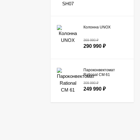
Колонна UNOX
369 990
₽
290 990
₽
Пароконвектомат
Rational CM 61​
309 990
₽
249 990
₽