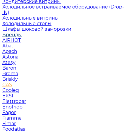
Кондитерские витрины
Холодильное встраиваемое оборудование (Drop-
IN)
Холодильные витрины
Холодильные столы
Шкафы шоковой заморозки
Бренды
AIRHOT
Abat
Apach
Astoria
Atesy
Baron
Brema
Briskly
CAS
Cooleq
EKSI
Elettrobar
Enofrigo
Fagor
Fiamma
Fimar
Foodatlas