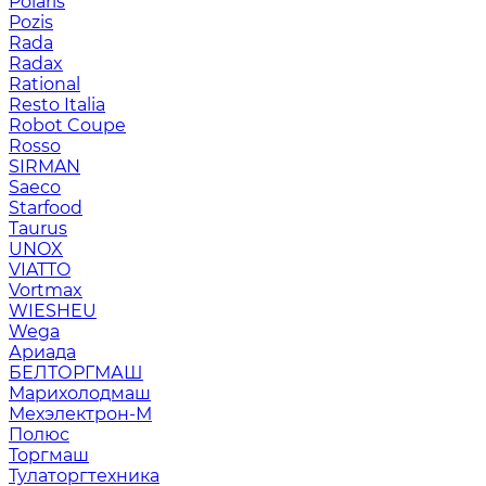
Polaris
Pozis
Rada
Radax
Rational
Resto Italia
Robot Coupe
Rosso
SIRMAN
Saeco
Starfood
Taurus
UNOX
VIATTO
Vortmax
WIESHEU
Wega
Ариада
БЕЛТОРГМАШ
Марихолодмаш
Мехэлектрон-М
Полюс
Торгмаш
Тулаторгтехника