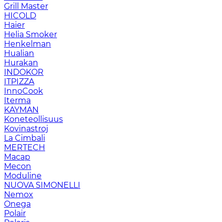
Grill Master
HICOLD
Haier
Helia Smoker
Henkelman
Hualian
Hurakan
INDOKOR
ITPIZZA
InnoCook
Iterma
KAYMAN
Koneteollisuus
Kovinastroj
La Cimbali
MERTECH
Macap
Mecon
Moduline
NUOVA SIMONELLI
Nemox
Onega
Polair