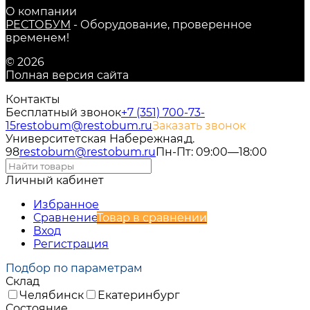
О компании
РЕСТОБУМ
- Оборудование, проверенное
временем!
© 2026
Полная версия сайта
Контакты
Бесплатный звонок
+7 (351) 700-73-
15
restobum@restobum.ru
Заказать звонок
Университетская Набережная,д.
98
restobum@restobum.ru
Пн-Пт: 09:00—18:00
Личный кабинет
Избранное
Сравнение
Товар в сравнении
Вход
Регистрация
Подбор по параметрам
Склад
Челябинск
Екатеринбург
Состояние