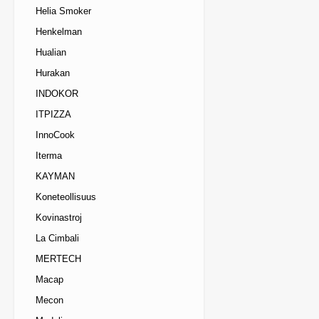
Helia Smoker
Henkelman
Hualian
Hurakan
INDOKOR
ITPIZZA
InnoCook
Iterma
KAYMAN
Koneteollisuus
Kovinastroj
La Cimbali
MERTECH
Macap
Mecon