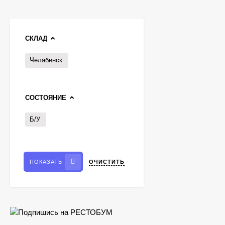
СКЛАД
Челябинск
СОСТОЯНИЕ
Шкаф шоковой
Б/У
заморозки Apach SH07
399 990
₽
379 990
₽
ОЧИСТИТЬ
ПОКАЗАТЬ
Колонна UNOX
369 990
₽
290 990
₽