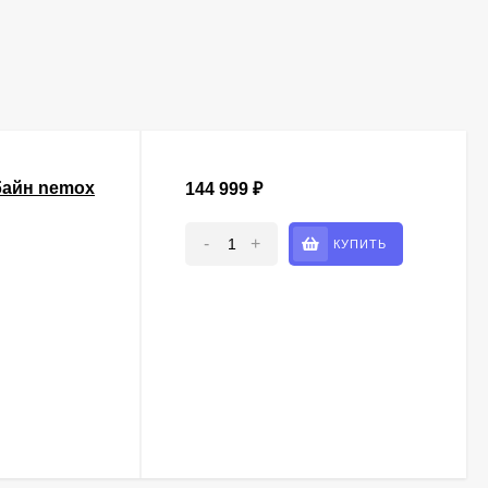
айн nemox
144 999
₽
-
+
КУПИТЬ