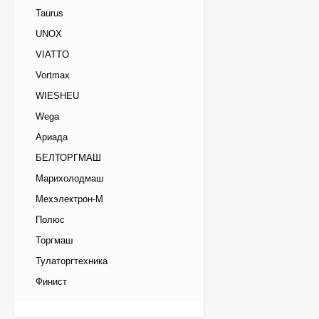
Taurus
UNOX
VIATTO
Vortmax
WIESHEU
Wega
Ариада
БЕЛТОРГМАШ
Марихолодмаш
Мехэлектрон-М
Полюс
Торгмаш
Тулаторгтехника
Финист