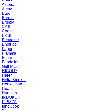
Apach
Astoria
Atesy
Baron
Brema
Briskly
CAS
Cooleq
EKSI
Elettrobar
Enofrigo
Fagor
Fiamma
Fimar
Foodatlas
Grill Master
HICOLD
Haier
Helia Smoker
Henkelman
Hualian
Hurakan
INDOKOR
ITPIZZA
InnoCook