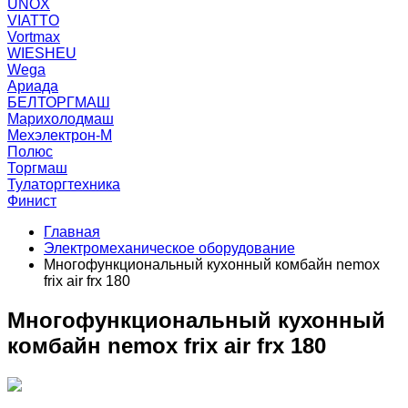
UNOX
VIATTO
Vortmax
WIESHEU
Wega
Ариада
БЕЛТОРГМАШ
Марихолодмаш
Мехэлектрон-М
Полюс
Торгмаш
Тулаторгтехника
Финист
Главная
Электромеханическое оборудование
Многофункциональный кухонный комбайн nemox
frix air frx 180
Многофункциональный кухонный
комбайн nemox frix air frx 180