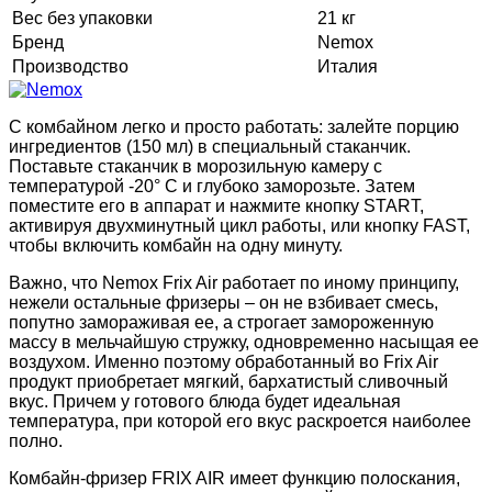
Вес без упаковки
21 кг
Бренд
Nemox
Производство
Италия
С комбайном легко и просто работать: залейте порцию
ингредиентов (150 мл) в специальный стаканчик.
Поставьте стаканчик в морозильную камеру с
температурой -20° С и глубоко заморозьте. Затем
поместите его в аппарат и нажмите кнопку START,
активируя двухминутный цикл работы, или кнопку FAST,
чтобы включить комбайн на одну минуту.
Важно, что Nemox Frix Air работает по иному принципу,
нежели остальные фризеры – он не взбивает смесь,
попутно замораживая ее, а строгает замороженную
массу в мельчайшую стружку, одновременно насыщая ее
воздухом. Именно поэтому обработанный во Frix Air
продукт приобретает мягкий, бархатистый сливочный
вкус. Причем у готового блюда будет идеальная
температура, при которой его вкус раскроется наиболее
полно.
Комбайн-фризер FRIX AIR имеет функцию полоскания,