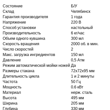
Состояние
Б/У
Склад
Челябинск
Гарантия производителя
1 года
Напряжение
220 В
Способ установки
настольный
Производительность
6 кг/час
Объем одного кувшина
300 мл
Скорость вращения
2000 об. в мин.
Число скоростей
2
Макс. загрузка ингредиентов
150 мл
Давление
0,5 Атм
Режим автоматической мойки ножей
Да
Размеры стакана
72х72х95 мм
Длительность цикла
1 и 2 минуты
Частота
50 Гц
Мощность
0.6 кВт
Материал
нерж. сталь
Высота
495 мм
Ширина
205 мм
Глубина
330 мм