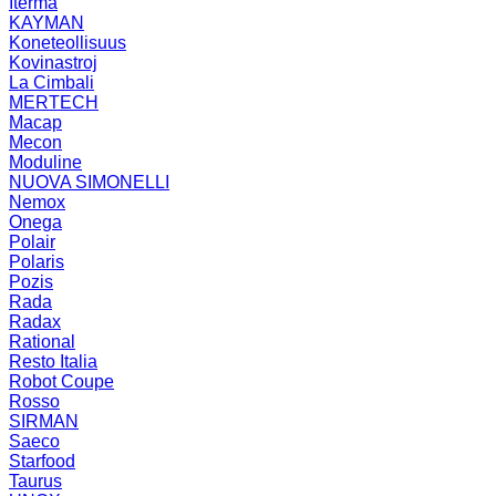
Iterma
KAYMAN
Koneteollisuus
Kovinastroj
La Cimbali
MERTECH
Macap
Mecon
Moduline
NUOVA SIMONELLI
Nemox
Onega
Polair
Polaris
Pozis
Rada
Radax
Rational
Resto Italia
Robot Coupe
Rosso
SIRMAN
Saeco
Starfood
Taurus