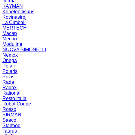
Iterma
KAYMAN
Koneteollisuus
Kovinastroj
La Cimbali
MERTECH
Macap
Mecon
Moduline
NUOVA SIMONELLI
Nemox
Onega
Polair
Polaris
Pozis
Rada
Radax
Rational
Resto Italia
Robot Coupe
Rosso
SIRMAN
Saeco
Starfood
Taurus