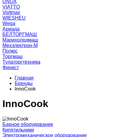
UNOX
VIATTO
Vortmax
WIESHEU
Wega
Ариада
БЕЛТОРГМАШ
Марихолодмаш
Мехэлектрон-М
Полюс
Торгмаш
Тулаторгтехника
Финист
Главная
Бренды
InnoCook
InnoCook
Барное оборудование
Кипятильники
Электромеханическое оборудование