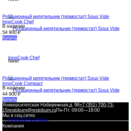
Ротационный кипятильник (термостат) Sous Vide​
InnoCook Chef
В наличии
54 900
₽
Купить
New!
Ротационный кипятильник (термостат) Sous Vide​
InnoCook Compact​
В наличии
44 900
₽
Купить
Университетская Набережная,д. 98
+7 (351) 700-73-
15
restobum@restobum.ru
Пн-Пт: 09:00—18:00
Мы в соц.сетях
Компания