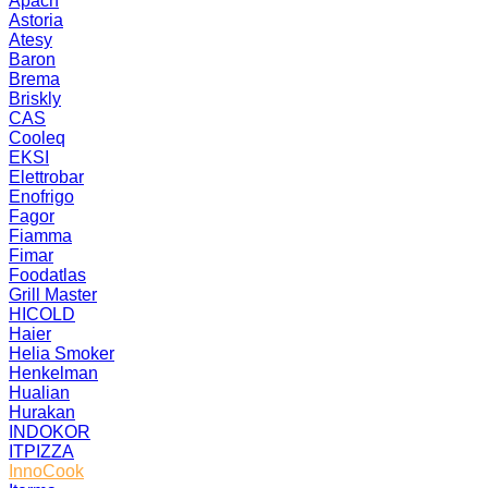
Apach
Astoria
Atesy
Baron
Brema
Briskly
CAS
Cooleq
EKSI
Elettrobar
Enofrigo
Fagor
Fiamma
Fimar
Foodatlas
Grill Master
HICOLD
Haier
Helia Smoker
Henkelman
Hualian
Hurakan
INDOKOR
ITPIZZA
InnoCook