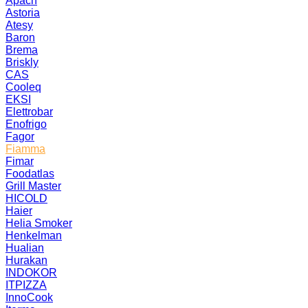
Apach
Astoria
Atesy
Baron
Brema
Briskly
CAS
Cooleq
EKSI
Elettrobar
Enofrigo
Fagor
Fiamma
Fimar
Foodatlas
Grill Master
HICOLD
Haier
Helia Smoker
Henkelman
Hualian
Hurakan
INDOKOR
ITPIZZA
InnoCook