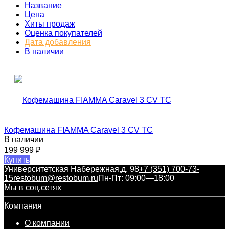
Название
Цена
Хиты продаж
Оценка покупателей
Дата добавления
В наличии
Кофемашина FIAMMA Caravel 3 CV TC
В наличии
199 999
₽
Купить
Университетская Набережная,д. 98
+7 (351) 700-73-
15
restobum@restobum.ru
Пн-Пт: 09:00—18:00
Мы в соц.сетях
Компания
О компании