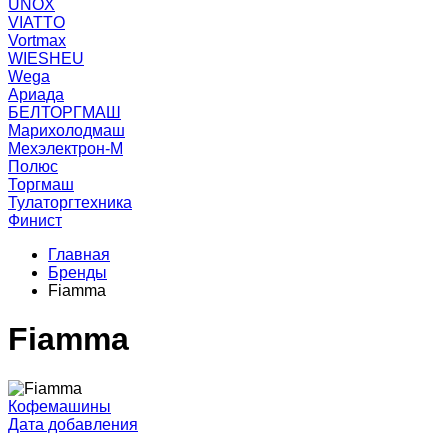
UNOX
VIATTO
Vortmax
WIESHEU
Wega
Ариада
БЕЛТОРГМАШ
Марихолодмаш
Мехэлектрон-М
Полюс
Торгмаш
Тулаторгтехника
Финист
Главная
Бренды
Fiamma
Fiamma
Кофемашины
Дата добавления