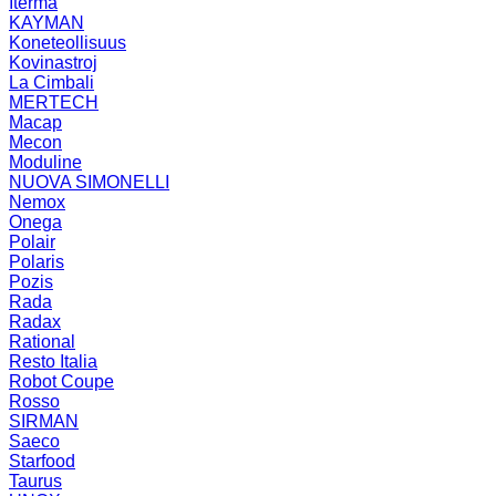
Iterma
KAYMAN
Koneteollisuus
Kovinastroj
La Cimbali
MERTECH
Macap
Mecon
Moduline
NUOVA SIMONELLI
Nemox
Onega
Polair
Polaris
Pozis
Rada
Radax
Rational
Resto Italia
Robot Coupe
Rosso
SIRMAN
Saeco
Starfood
Taurus