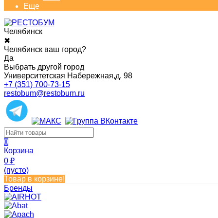
Еще
Челябинск
✖
Челябинск ваш город?
Да
Выбрать другой город
Университетская Набережная,д. 98
+7 (351) 700-73-15
restobum@restobum.ru
0
Корзина
0
₽
(пусто)
Товар в корзине!
Бренды