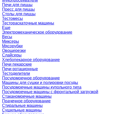
Мукопросеиватели
Печи для пиццы
Пресс для пиццы
Столы для пиццы
Тестомесы
Тестораскаточные машины
Еще
Электромеханическое оборудование
Весы
Миксеры
Мясорубки
Овощерезки
Слайсеры
Хлебопекарное оборудование
Печи пекарские
Печи ротационные
Тестоделители
Посудомоечное оборудование
Машины для сушки и полировки посуды
Посудомоечные машины купольного типа
Посудомоечные машины с фронтальной загрузкой
Стаканомоечные машины
Прачечное оборудование
Стиральные машины
Сушильные машины