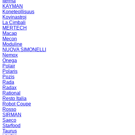
Iterma
KAYMAN
Koneteollisuus
Kovinastroj
La Cimbali
MERTECH
Macap
Mecon
Moduline
NUOVA SIMONELLI
Nemox
Onega
Polair
Polaris
Pozis
Rada
Radax
Rational
Resto Italia
Robot Coupe
Rosso
SIRMAN
Saeco
Starfood
Taurus