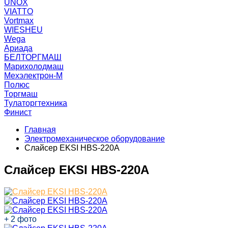
UNOX
VIATTO
Vortmax
WIESHEU
Wega
Ариада
БЕЛТОРГМАШ
Марихолодмаш
Мехэлектрон-М
Полюс
Торгмаш
Тулаторгтехника
Финист
Главная
Электромеханическое оборудование
Слайсер EKSI HBS-220A​
Слайсер EKSI HBS-220A​
+ 2 фото