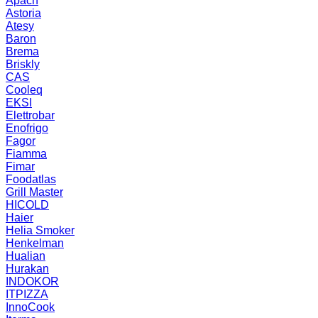
Apach
Astoria
Atesy
Baron
Brema
Briskly
CAS
Cooleq
EKSI
Elettrobar
Enofrigo
Fagor
Fiamma
Fimar
Foodatlas
Grill Master
HICOLD
Haier
Helia Smoker
Henkelman
Hualian
Hurakan
INDOKOR
ITPIZZA
InnoCook