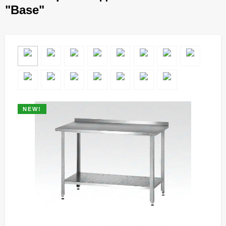
"Base"​
NEW!