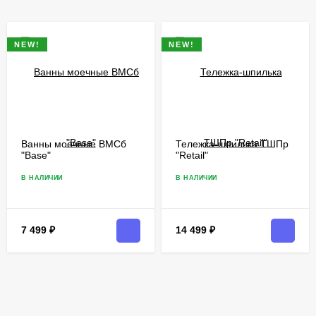
NEW!
NEW!
Ванны моечные​ ВМСб
Тележка-шпилька ТШПр
"Base"
"Retail"​
В НАЛИЧИИ
В НАЛИЧИИ
7 499
₽
14 499
₽