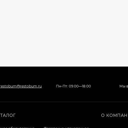
restobum@restobum.ru
Пн-Пт: 09:00—18:00
Мы в
АТАЛОГ
О КОМПА