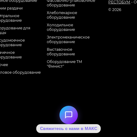
рное оборудование
Фасовочно-упаковочное
РЕСТОБУМ
- О
оборудование
нии раздачи
© 2026
Хлебопекарное
йтральное
оборудование
орудование
Холодильное
орудование для
оборудование
ццы
Электромеханическое
судомоечное
оборудование
орудование
Выставочное
ачечное
оборудование
орудование
Оборудование ТМ
очее
"Финист"
пловое оборудование
Свяжитесь с нами в МАКС