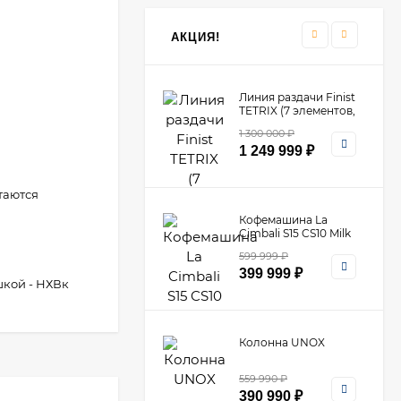
369 990
₽
290 990
₽
АКЦИЯ!
Линия раздачи Finist
TETRIX (7 элементов,
цвет фисташка)
1 300 000
₽
1 249 999
₽
таются
Кофемашина La
Cimbali S15 CS10 Milk
PS​
599 999
₽
399 999
₽
шкой - НХВк
Колонна UNOX
559 990
₽
390 990
₽