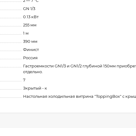
2 — 7 °C
GN 1/3
0.13 кВт
255 мм
1 м
390 мм
Финист
Россия
Гастроемкости GN1/3 и GN1/2 глубиной 150мм приобре
отдельно.
7
Зкрытый - к
Настольная холодильная витрина "ToppingBox" с кры