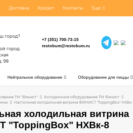
с
Доставка
Кредит
Контакты
Еще
аш город?
+7 (351) 700-73-15
restobum@restobum.ru
ой город
ская
. 98
Нейтральное оборудование
Оборудование для пиццы
ование ТМ "Финист"
Холодильное оборудование ТМ Финист
рины
Настольная холодильная витрина ФИНИСТ "ToppingBox" НХВк
ьная холодильная витрина
 "ToppingBox" НХВк-8