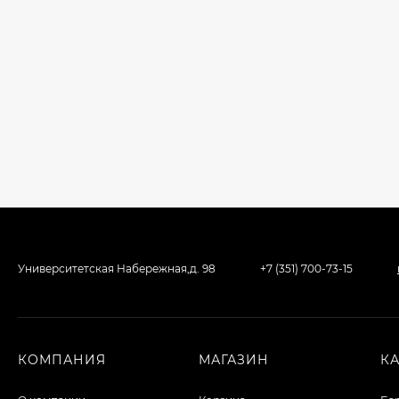
Университетская Набережная,д. 98
+7 (351) 700-73-15
КОМПАНИЯ
МАГАЗИН
К