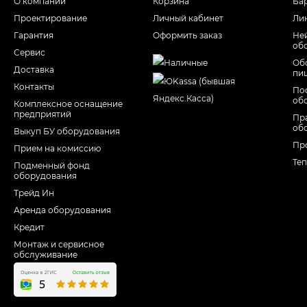
О компании
Корзина
Ба
Проектирование
Личный кабинет
Ли
Гарантия
Оформить заказ
Не
об
Сервис
Об
Доставка
пи
Контакты
По
об
Комплексное оснащение
предприятий
Пр
об
Выкуп БУ оборудования
Пр
Прием на комиссию
Те
Подменный фонд
оборудования
Трейд Ин
Аренда оборудования
Кредит
Монтаж и сервисное
обслуживание