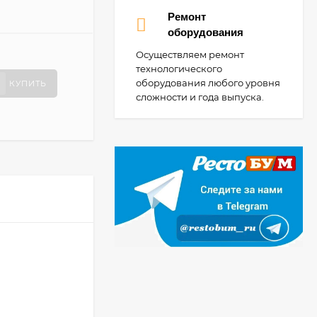
Ремонт
оборудования
Осуществляем ремонт
технологического
оборудования любого уровня
КУПИТЬ
сложности и года выпуска.
Пароконвектомат
Baron BCKEP
10B с подставкой
409 990
₽
299 990
₽
Шкаф шоковой
заморозки Apach
SH07
399 990
₽
379 990
₽
Колонна UNOX