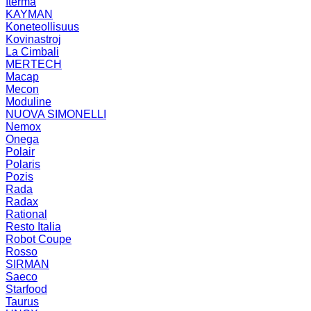
Iterma
KAYMAN
Koneteollisuus
Kovinastroj
La Cimbali
MERTECH
Macap
Mecon
Moduline
NUOVA SIMONELLI
Nemox
Onega
Polair
Polaris
Pozis
Rada
Radax
Rational
Resto Italia
Robot Coupe
Rosso
SIRMAN
Saeco
Starfood
Taurus