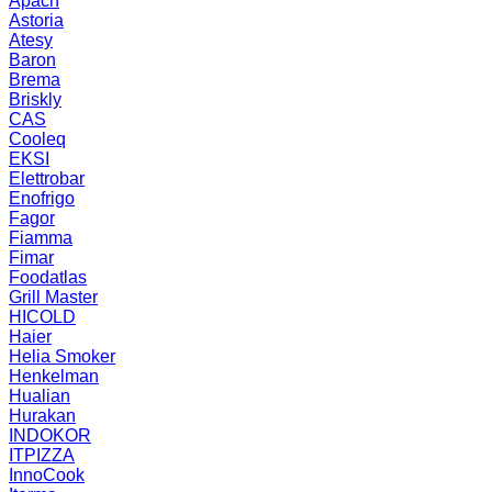
Apach
Astoria
Atesy
Baron
Brema
Briskly
CAS
Cooleq
EKSI
Elettrobar
Enofrigo
Fagor
Fiamma
Fimar
Foodatlas
Grill Master
HICOLD
Haier
Helia Smoker
Henkelman
Hualian
Hurakan
INDOKOR
ITPIZZA
InnoCook