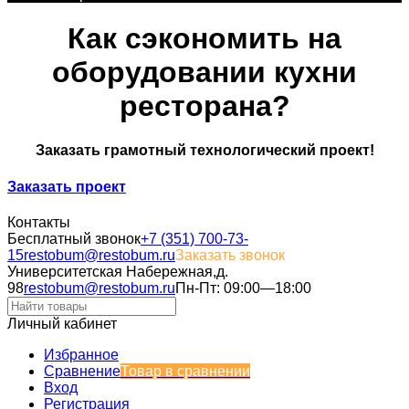
Как сэкономить на
оборудовании кухни
ресторана?
Заказать грамотный технологический проект!
Заказать проект
Контакты
Бесплатный звонок
+7 (351) 700-73-
15
restobum@restobum.ru
Заказать звонок
Университетская Набережная,д.
98
restobum@restobum.ru
Пн-Пт: 09:00—18:00
Личный кабинет
Избранное
Сравнение
Товар в сравнении
Вход
Регистрация