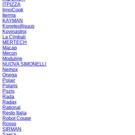
ITPIZZA
InnoCook
Iterma
KAYMAN
Koneteollisuus
Kovinastroj
La Cimbali
MERTECH
Macap
Mecon
Moduline
NUOVA SIMONELLI
Nemox
Onega
Polair
Polaris
Pozis
Rada
Radax
Rational
Resto Italia
Robot Coupe
Rosso
SIRMAN
Saeco