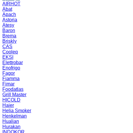
AIRHOT
Abat
Apach
Astoria
Atesy
Baron
Brema
Briskly
CAS
Cooleq
EKSI
Elettrobar
Enofrigo
Fagor
Fiamma
Fimar
Foodatlas
Grill Master
HICOLD
Haier
Helia Smoker
Henkelman
Hualian
Hurakan
INDOKOR