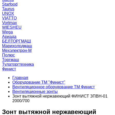
Starfood
Taurus
UNOX
VIATTO
Vortmax
WIESHEU
Wega
Ариада
БЕЛТОРГМАШ
Марихолодмаш
Мехэлектрон-М
Полюс
Торгмаш
Тулаторгтехника
Финист
Главная
Оборудование ТМ "Финист"
Вентиляционное оборудование ТМ Финист
Вентиляционные зонты
Зонт вытяжной нержавеющий ФИНИСТ ЗПВН-01
2000/700
Зонт вытяжной нержавеющий