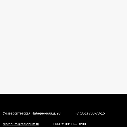
Университетская Набережная,д. 98
+7 (351) 700-73-15
restobum@restobum.ru
Пн-Пт: 09:00—18:00