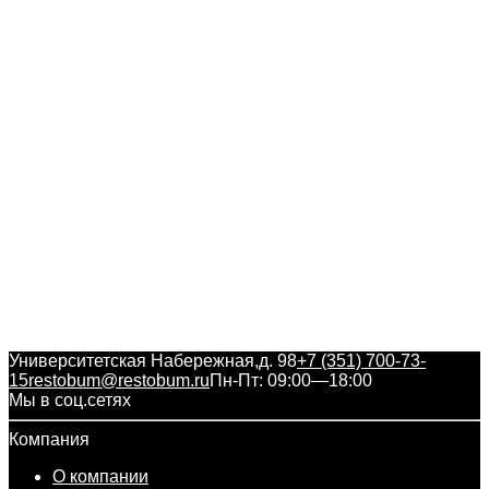
Университетская Набережная,д. 98
+7 (351) 700-73-
15
restobum@restobum.ru
Пн-Пт: 09:00—18:00
Мы в соц.сетях
Компания
О компании