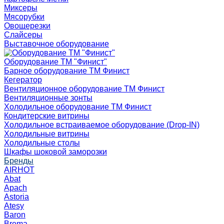
Миксеры
Мясорубки
Овощерезки
Слайсеры
Выставочное оборудование
Оборудование ТМ "Финист"
Барное оборудование ТМ Финист
Кегератор
Вентиляционное оборудование ТМ Финист
Вентиляционные зонты
Холодильное оборудование ТМ Финист
Кондитерские витрины
Холодильное встраиваемое оборудование (Drop-IN)
Холодильные витрины
Холодильные столы
Шкафы шоковой заморозки
Бренды
AIRHOT
Abat
Apach
Astoria
Atesy
Baron
Brema