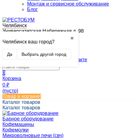
Монтаж и сервисное обслуживание
Блог
Челябинск
Университетская Набережная,д. 98
+7 (351) 700-73-15
✖
Челябинск ваш город?
restobum@restobum.ru
Да
Выбрать другой город
0
Корзина
0
₽
(пусто)
Товар в корзине!
Каталог товаров
Каталог товаров
Барное оборудование
Кофемашины
Кофемолки
Микроволновые печи (свч)