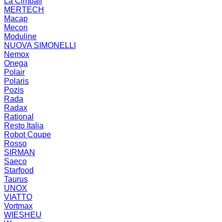
La Cimbali
MERTECH
Macap
Mecon
Moduline
NUOVA SIMONELLI
Nemox
Onega
Polair
Polaris
Pozis
Rada
Radax
Rational
Resto Italia
Robot Coupe
Rosso
SIRMAN
Saeco
Starfood
Taurus
UNOX
VIATTO
Vortmax
WIESHEU