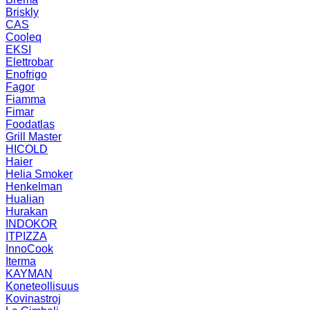
Briskly
CAS
Cooleq
EKSI
Elettrobar
Enofrigo
Fagor
Fiamma
Fimar
Foodatlas
Grill Master
HICOLD
Haier
Helia Smoker
Henkelman
Hualian
Hurakan
INDOKOR
ITPIZZA
InnoCook
Iterma
KAYMAN
Koneteollisuus
Kovinastroj