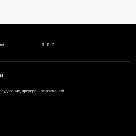
559 990
₽
390 990
₽
тях
ИИ
орудование, проверенное временем!