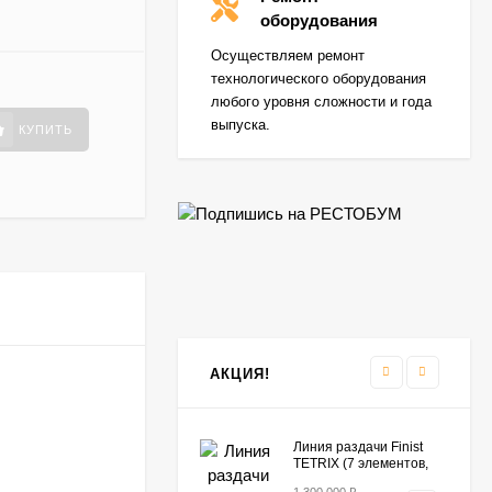
BCKEP
оборудования
10B с подставкой
409 990
₽
Осуществляем ремонт
299 990
₽
технологического оборудования
любого уровня сложности и года
выпуска.
КУПИТЬ
Шкаф шоковой
заморозки Apach SH07
399 990
₽
379 990
₽
Колонна UNOX
369 990
₽
290 990
₽
АКЦИЯ!
Линия раздачи Finist
TETRIX (7 элементов,
цвет фисташка)